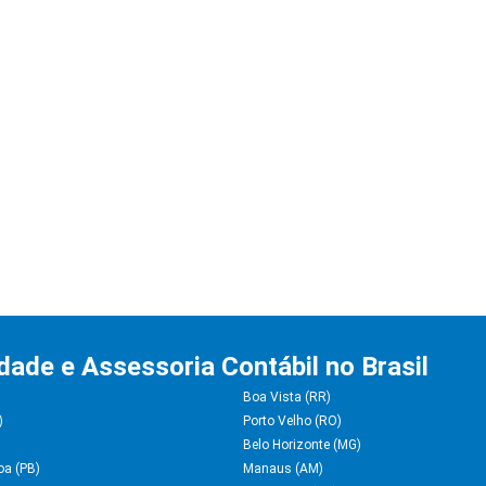
idade e Assessoria Contábil no Brasil
Boa Vista (RR)
)
Porto Velho (RO)
Belo Horizonte (MG)
oa (PB)
Manaus (AM)