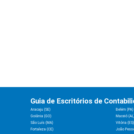
Guia de Escritórios de Contabil
Aracaju (SE)
Belém (PA)
Goiânia (GO)
Maceió (AL
São Luís (MA)
Vitória (ES)
Fortaleza (CE)
João Pess