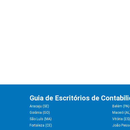
Guia de Escritórios de Contabil
Aracaju (SE)
Belém (PA)
Goiânia (GO)
Maceió (AL
São Luís (MA)
Vitória (ES)
Fortaleza (CE)
João Pess