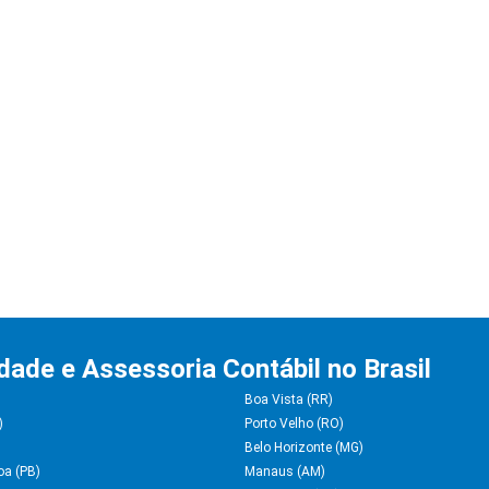
idade e Assessoria Contábil no Brasil
Boa Vista (RR)
)
Porto Velho (RO)
Belo Horizonte (MG)
oa (PB)
Manaus (AM)